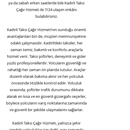
ya da sabah erken saatlerde bile Kadirli Taksi
Çağır Hizmeti ile 7/24 ulaşım imkânı
bulabilirsiniz.
Kadirli Taksi Çağır Hizmeti’nin sunduğu önemli
avantajlardan biri de, müşteri memnuniyetine
odaklı çalışmasıdır. Kadirli’deki taksiler, her
zaman temiz, bakımlı ve konforlu araçlarla
hizmet verir. Taksi şoförleri, deneyimli ve güler
yüzlü profesyonellerdir. Yolcuların güvenliği ve
rahatlığı her zaman ön planda tutulur. Araçlar
düzenli olarak bakıma alınır ve her yolculuk
öncesinde titizlikle kontrol edilir. Yolculuk
sırasında, şoförler trafik durumunu dikkate
alarak en kısa ve en güvenli güzergahı seçerler,
böylece yolcuların varış noktalarına zamanında
ve güvenli bir şekilde ulaşmalarını sağlarlar.
Kadirli Taksi Çağır Hizmeti, yalnızca şehir
içindeki yolculuklar için değil, aynı zamanda