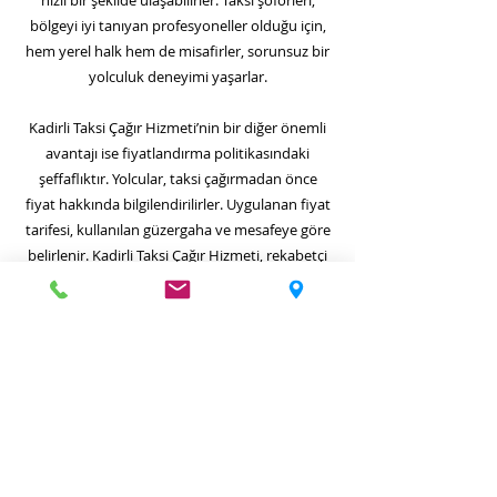
hızlı bir şekilde ulaşabilirler. Taksi şoförleri,
bölgeyi iyi tanıyan profesyoneller olduğu için,
hem yerel halk hem de misafirler, sorunsuz bir
yolculuk deneyimi yaşarlar.
Kadirli Taksi Çağır Hizmeti’nin bir diğer önemli
avantajı ise fiyatlandırma politikasındaki
şeffaflıktır. Yolcular, taksi çağırmadan önce
fiyat hakkında bilgilendirilirler. Uygulanan fiyat
tarifesi, kullanılan güzergaha ve mesafeye göre
belirlenir. Kadirli Taksi Çağır Hizmeti, rekabetçi
fiyatlarla kaliteli ve güvenli ulaşım sağlamayı
hedefler. Bu sayede, hem kısa mesafeli
yolculuklar hem de uzun mesafeli transferler
için uygun fiyatlarla kaliteli hizmet sunulmuş
olur. Fiyatlar hakkında önceden bilgi alarak,
yolculuklarınızda sürpriz ücretlerle
karşılaşmazsınız.
Kadirli Taksi Çağır Hizmeti, 7/24 ulaşılabilir